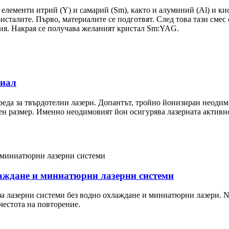
 елементи итрий (Y) и самарий (Sm), както и алуминий (Al) и к
исталите. Първо, материалите се подготвят. След това тази смес
я. Накрая се получава желаният кристал Sm:YAG.
риал
реда за твърдотелни лазери. Допантът, тройно йонизиран неодим,
бен размер. Именно неодимовият йон осигурява лазерната активн
лаждане и миниатюрни лазерни системи
за лазерни системи без водно охлаждане и миниатюрни лазери. 
честота на повторение.