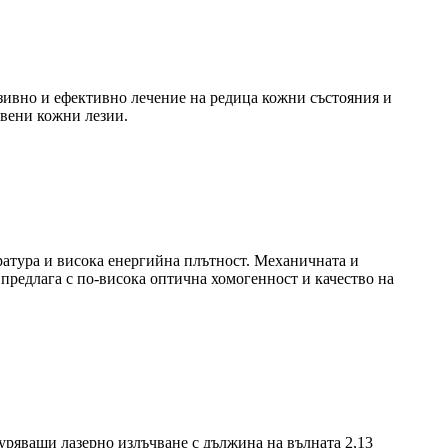
зивно и ефективно лечение на редица кожни състояния и
твени кожни лезии.
атура и висока енергийна плътност. Механичната и
предлага с по-висока оптична хомогенност и качество на
уряващи лазерно излъчване с дължина на вълната 2,13