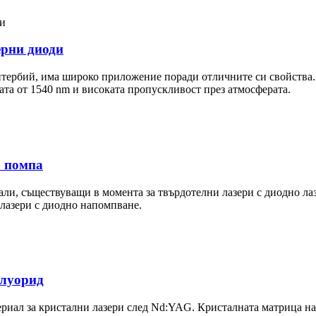
ерни диоди
итербий, има широко приложение поради отличните си свойства. 
ната от 1540 nm и високата пропускливост през атмосферата.
а помпа
ли, съществуващи в момента за твърдотелни лазери с диодно ла
лазери с диодно напомпване.
флуорид
риал за кристални лазери след Nd:YAG. Кристалната матрица н