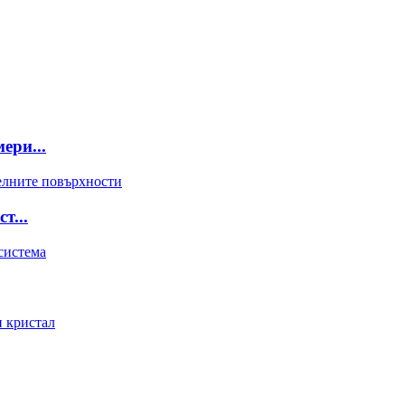
ери...
т...