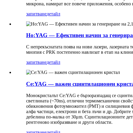
микрона, намират все повече приложения, особено 
запитване
детайл
Ho:YAG — Ефективен начин за генериран
С непрекъснатата поява на нови лазери, лазерната 
миопия с PRK постепенно навлизат в етап на клин
запитване
детайл
Ce:YAG — важен сцинтилационен крист
Монокристалът Ce:YAG е бързоразпадащ се сцинтила
светлината (~70ns), отлични термомеханични свойст
обикновения фотоумножител (PMT) и силициевия фо
алфа частици, електрони и бета лъчи и др. Добрит
дебелина по-малка от 30μm. Сцинтилационните дете
рентгеново изобразяване и други области.
запитване
детайл