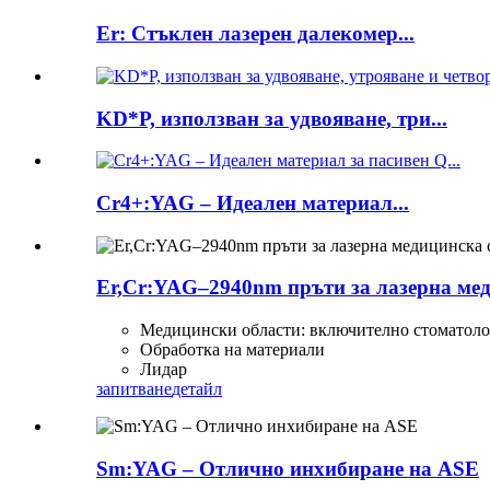
Er: Стъклен лазерен далекомер...
KD*P, използван за удвояване, три...
Cr4+:YAG – Идеален материал...
Er,Cr:YAG–2940nm пръти за лазерна ме
Медицински области: включително стоматоло
Обработка на материали
Лидар
запитване
детайл
Sm:YAG – Отлично инхибиране на ASE