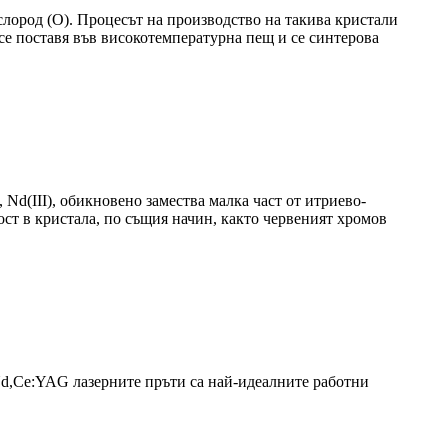
ислород (O). Процесът на производство на такива кристали
 се поставя във високотемпературна пещ и се синтерова
 Nd(III), обикновено замества малка част от итриево-
ост в кристала, по същия начин, както червеният хромов
Nd,Ce:YAG лазерните пръти са най-идеалните работни