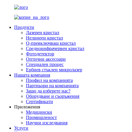
Продукти
Лазерен кристал
Нелинеен кристал
Q-превключващ кристал
Средноинфрачервен кристал
Фотодетектор
Оптични аксесоари
Специален процес
Ербиев стъклен микролазер
Нашата компания
Профил на компанията
Партньори на компанията
Защо да изберете нас?
Оборудване и съоръжения
Сертификати
Приложения
Медицински
Промишленост
Научни изследвания
Услуги