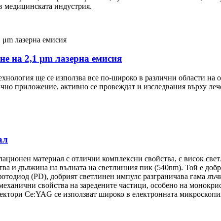
в медицинската индустрия.
е на 2,1 μm лазерна емисия
технология ще се използва все по-широко в различни области на 
ично приложение, активно се провеждат и изследвания върху ле
ал
ционен материал с отлични комплексни свойства, с висок светл
ва и дължина на вълната на светлинния пик (540nm). Той е добр
тодиод (PD), добрият светлинен импулс разграничава гама лъчи
е механични свойства на заредените частици, особено на монокр
ктори Ce:YAG се използват широко в електронната микроскопия,