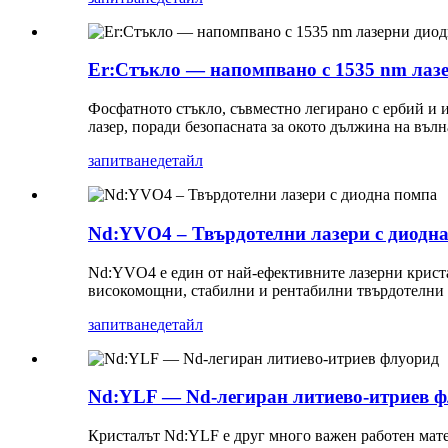
Er:Стъкло — напомпвано с 1535 nm лаз
Фосфатното стъкло, съвместно легирано с ербий и 
лазер, поради безопасната за окото дължина на въл
запитване
детайл
Nd:YVO4 – Твърдотелни лазери с диодн
Nd:YVO4 е един от най-ефективните лазерни криста
високомощни, стабилни и рентабилни твърдотелни 
запитване
детайл
Nd:YLF — Nd-легиран литиево-итриев 
Кристалът Nd:YLF е друг много важен работен мате