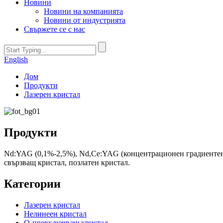
Новини
Новини на компанията
Новини от индустрията
Свържете се с нас
English
Дом
Продукти
Лазерен кристал
Продукти
Nd:YAG (0,1%-2,5%), Nd,Ce:YAG (концентрационен градиентен
свързващ кристал, позлатен кристал.
Категории
Лазерен кристал
Нелинеен кристал
Q-превключващ кристал