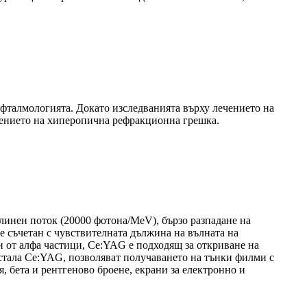
офталмологията. Докато изследванията върху лечението на
чението на хиперопична рефракционна грешка.
инен поток (20000 фотона/MeV), бързо разпадане на
е съчетан с чувствителната дължина на вълната на
 от алфа частици, Ce:YAG е подходящ за откриване на
истала Ce:YAG, позволяват получаването на тънки филми с
 бета и рентгеново броене, екрани за електронно и