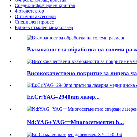
Средноинфрачервен кристал
Фотодетектор
Оптични аксесоари
Специален процес
Ербиев стъклен микролазер
Възможност за обработка на големи разм
Висококачествено покритие за лицева час
Er,Cr:YAG–2940nm лазер...
Nd:YAG+YAG一Многосегментен b...