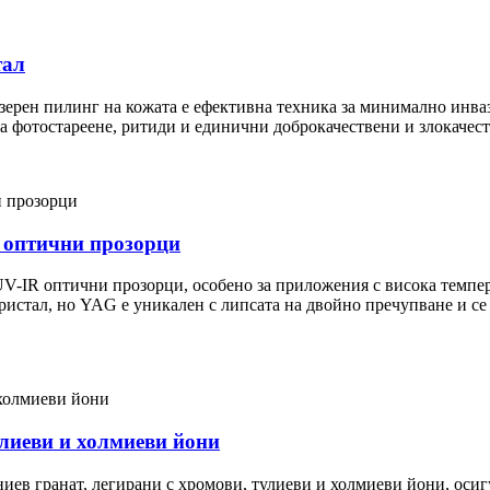
тал
ерен пилинг на кожата е ефективна техника за минимално инва
а фотостареене, ритиди и единични доброкачествени и злокачес
 оптични прозорци
V-IR оптични прозорци, особено за приложения с висока темпер
истал, но YAG е уникален с липсата на двойно пречупване и се 
улиеви и холмиеви йони
иев гранат, легирани с хромови, тулиеви и холмиеви йони, осиг