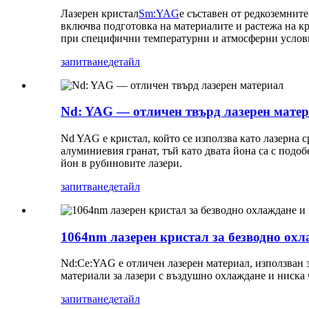
Лазерен кристал
Sm:YAG
е съставен от редкоземните
включва подготовка на материалите и растежа на кр
при специфични температурни и атмосферни услови
запитване
детайл
Nd: YAG — отличен твърд лазерен мате
Nd YAG е кристал, който се използва като лазерна с
алуминиевия гранат, тъй като двата йона са с подо
йон в рубиновите лазери.
запитване
детайл
1064nm лазерен кристал за безводно ох
Nd:Ce:YAG е отличен лазерен материал, използван 
материали за лазери с въздушно охлаждане и ниска 
запитване
детайл