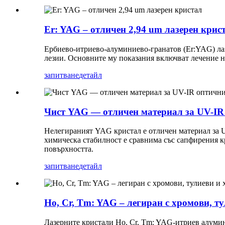
Er: YAG – отличен 2,94 um лазерен крис
Ербиево-итриево-алуминиево-гранатов (Er:YAG) лаз
лезии. Основните му показания включват лечение н
запитване
детайл
Чист YAG — отличен материал за UV-IR
Нелегираният YAG кристал е отличен материал за U
химическа стабилност е сравнима със сапфирения кр
повърхността.
запитване
детайл
Ho, Cr, Tm: YAG – легиран с хромови, т
Лазерните кристали Ho, Cr, Tm: YAG-итриев алумин