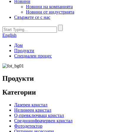
Новини
Новини на компанията
Новини от индустрията
Свържете се с нас
English
Дом
Продукти
Специален процес
Продукти
Категории
Лазерен кристал
Нелинеен кристал
Q-превключващ кристал
Средноинфрачервен кристал
Фотодетектор
Оптични аксесоари