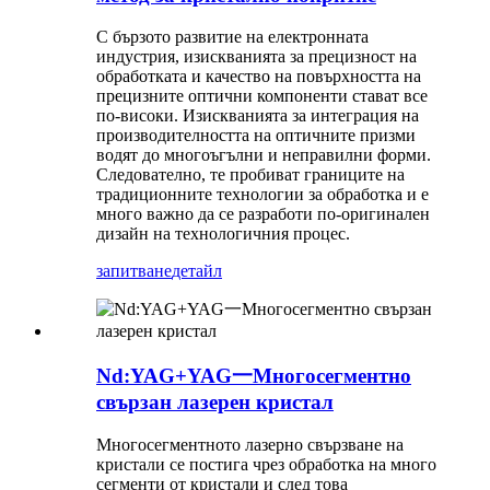
С бързото развитие на електронната
индустрия, изискванията за прецизност на
обработката и качество на повърхността на
прецизните оптични компоненти стават все
по-високи. Изискванията за интеграция на
производителността на оптичните призми
водят до многоъгълни и неправилни форми.
Следователно, те пробиват границите на
традиционните технологии за обработка и е
много важно да се разработи по-оригинален
дизайн на технологичния процес.
запитване
детайл
Nd:YAG+YAG一Многосегментно
свързан лазерен кристал
Многосегментното лазерно свързване на
кристали се постига чрез обработка на много
сегменти от кристали и след това