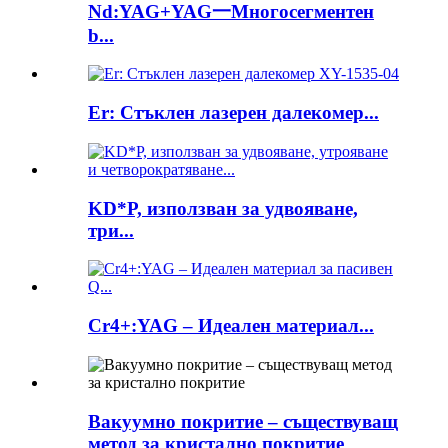
Nd:YAG+YAG一Многосегментен
b...
Er: Стъклен лазерен далекомер...
KD*P, използван за удвояване,
три...
Cr4+:YAG – Идеален материал...
Вакуумно покритие – съществуващ
метод за кристално покритие