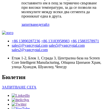
поставянето им в пещ за термично свързване
при високи температури, за да се позволи на
молекулите между всеки два сегмента да
проникнат една в друга.
запитване
детайл
+86 13890287236
+86 13183958983
+86 15883578971
sales1@yagcrystal.com
sales5@yagcrystal.com
sales2@yagcrystal.com
Етаж 1-2, Блок 1, Сграда 3, Централна база на Screen
Core Intelligent Manufacturing, Община Цинъюн Храм,
улица Хуандзя, Шуанлиу, Ченгду
Бюлетин
ЗАПИТВАНЕ СЕГА