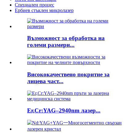
Специален процес
Ербиев стъклен микролазер
Възможност за обработка на
големи размери...
Висококачествено покритие за
лицева част...
Er,Cr:YAG–2940nm лазер...