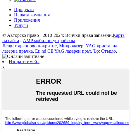
Продукти
Нашата компания
Приложения
Услуги
© Авторско право - 2010-2024: Всички права запазени.
Карта
на сайта
-
AMP мобилни устройства
Лещи с аргоново покритие
,
Микролазер
,
YAG кристална
лазерна пръчка
,
Er
,
nd CE YAG лазерен прът
,
Ър: Стъкло
,
Изпрати имейл
x