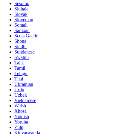
Sesotho
Sinhala
Slovak
Slovenian
Somali
Samoan
Scots Gaelic
Shona
Sindhi
Sundanese
Swahili
Tajik
Tamil
Telugu
Thai
Ukrainian
Urdu
Uzbek
Vietnamese
Welsh
Xhosa
Yiddish
Yoruba
Zulu
Kinyarwanda