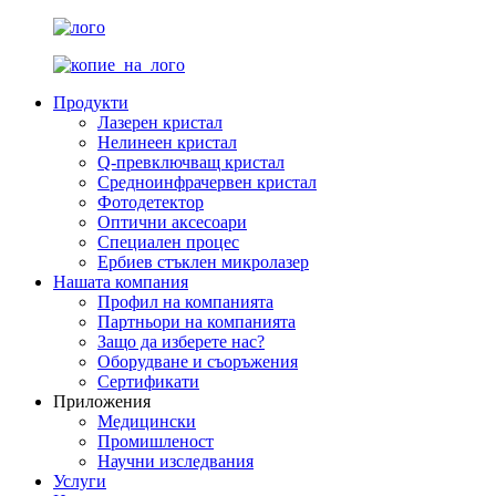
Продукти
Лазерен кристал
Нелинеен кристал
Q-превключващ кристал
Средноинфрачервен кристал
Фотодетектор
Оптични аксесоари
Специален процес
Ербиев стъклен микролазер
Нашата компания
Профил на компанията
Партньори на компанията
Защо да изберете нас?
Оборудване и съоръжения
Сертификати
Приложения
Медицински
Промишленост
Научни изследвания
Услуги