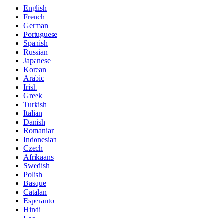
English
French
German
Portuguese
Spanish
Russian
Japanese
Korean
Arabic
Irish
Greek
Turkish
Italian
Danish
Romanian
Indonesian
Czech
Afrikaans
Swedish
Polish
Basque
Catalan
Esperanto
Hindi