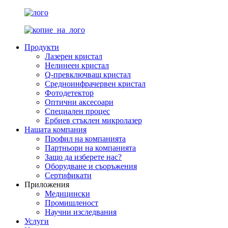
Продукти
Лазерен кристал
Нелинеен кристал
Q-превключващ кристал
Средноинфрачервен кристал
Фотодетектор
Оптични аксесоари
Специален процес
Ербиев стъклен микролазер
Нашата компания
Профил на компанията
Партньори на компанията
Защо да изберете нас?
Оборудване и съоръжения
Сертификати
Приложения
Медицински
Промишленост
Научни изследвания
Услуги