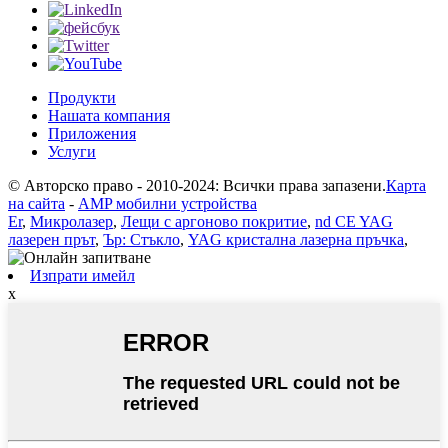
Продукти
Нашата компания
Приложения
Услуги
© Авторско право - 2010-2024: Всички права запазени.
Карта
на сайта
-
AMP мобилни устройства
Er
,
Микролазер
,
Лещи с аргоново покритие
,
nd CE YAG
лазерен прът
,
Ър: Стъкло
,
YAG кристална лазерна пръчка
,
Изпрати имейл
x