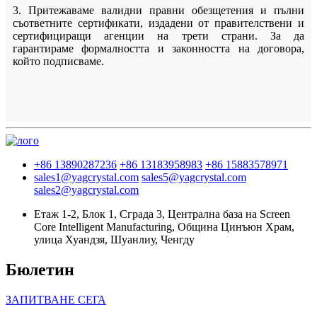
3. Притежаваме валидни правни обезщетения и пълни
съответните сертификати, издадени от правителствени и
сертифициращи агенции на трети страни. За да
гарантираме формалността и законността на договора,
който подписваме.
+86 13890287236
+86 13183958983
+86 15883578971
sales1@yagcrystal.com
sales5@yagcrystal.com
sales2@yagcrystal.com
Етаж 1-2, Блок 1, Сграда 3, Централна база на Screen
Core Intelligent Manufacturing, Община Цинъюн Храм,
улица Хуандзя, Шуанлиу, Ченгду
Бюлетин
ЗАПИТВАНЕ СЕГА